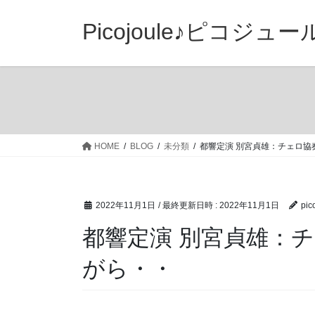
コ
ナ
ン
ビ
Picojoule♪ピコジュー
テ
ゲ
ン
ー
ツ
シ
へ
ョ
ス
ン
キ
に
ッ
移
HOME
BLOG
未分類
都響定演 別宮貞雄：チェロ協
プ
動
2022年11月1日
/ 最終更新日時 :
2022年11月1日
pic
都響定演 別宮貞雄：
がら・・