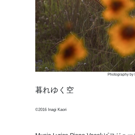
Photography by I
暮れゆく空
©️2016 Inagi Kaori