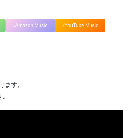
♪Amazon Music
♪YouTube Music
だけます。
せ。