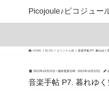
コ
ナ
ン
ビ
Picojoule♪ピコジュー
テ
ゲ
ン
ー
ツ
シ
へ
ョ
ス
ン
キ
に
ッ
移
HOME
BLOG
オリジナル曲
音楽手帖 P7. 暮れゆく
プ
動
2022年10月22日
/ 最終更新日時 :
2022年10月22日
p
音楽手帖 P7. 暮れゆ