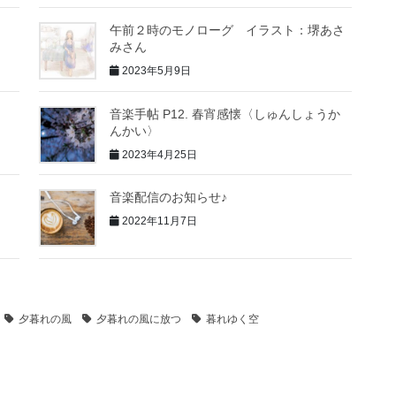
午前２時のモノローグ イラスト：堺あさ
みさん
2023年5月9日
音楽手帖 P12. 春宵感懐〈しゅんしょうか
んかい〉
2023年4月25日
音楽配信のお知らせ♪
2022年11月7日
夕暮れの風
夕暮れの風に放つ
暮れゆく空