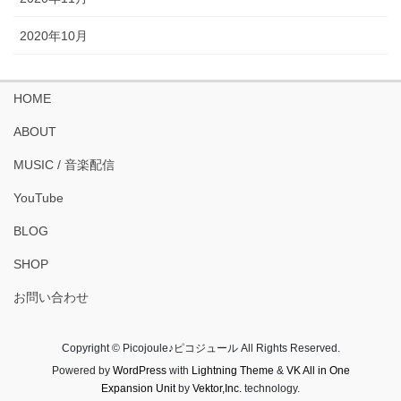
2020年10月
HOME
ABOUT
MUSIC / 音楽配信
YouTube
BLOG
SHOP
お問い合わせ
Copyright © Picojoule♪ピコジュール All Rights Reserved.
Powered by
WordPress
with
Lightning Theme
&
VK All in One
Expansion Unit
by
Vektor,Inc.
technology.