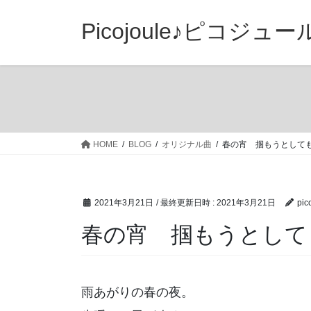
コ
ナ
ン
ビ
Picojoule♪ピコジュー
テ
ゲ
ン
ー
ツ
シ
へ
ョ
ス
ン
キ
に
ッ
移
HOME
BLOG
オリジナル曲
春の宵 掴もうとして
プ
動
2021年3月21日
/ 最終更新日時 :
2021年3月21日
pic
春の宵 掴もうとして
雨あがりの春の夜。