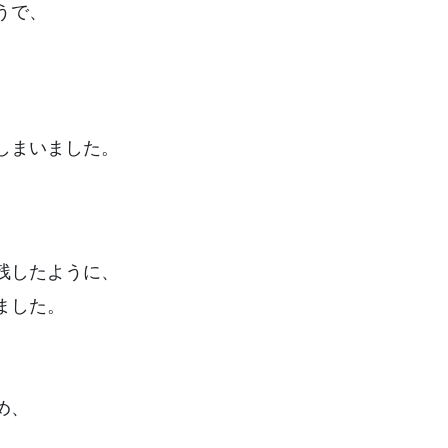
うで、
しまいました。
残したように、
ました。
め、