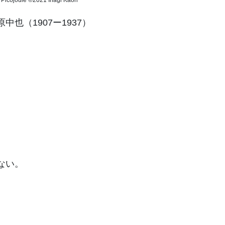
也（1907ー1937）
ない。