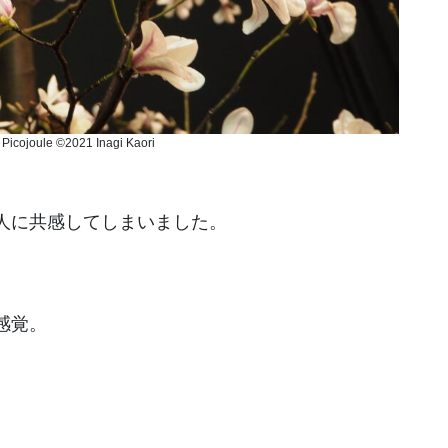
Picojoule ©️2021 Inagi Kaori
、
人に共感してしまいました。
感覚。