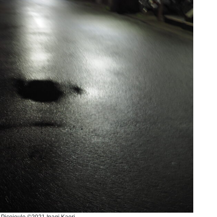
Picojoule ©️2021 Inagi Kaori